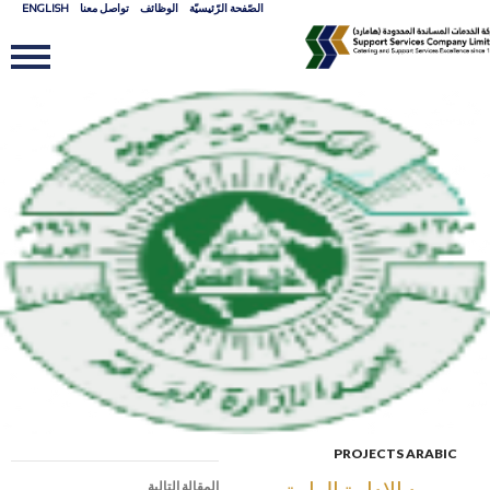
الصّفحة الرّئيسيّة
الوظائف
تواصل معنا
ENGLISH
ان
إل
ال
PROJECTS ARABIC
تصفّح
معهد الادارة العامة
المقالة التالية